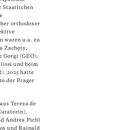
r Staatlichen
e
cher orthodoxer
ektive
n waren u.a. zu
ia Zachęty,
e Gorgi (GEO);
ilissi und beim
). 2025 hatte
in der Prager
 aus Tereza de
uratorin),
nd Andrea Pichl
yos und Rainald