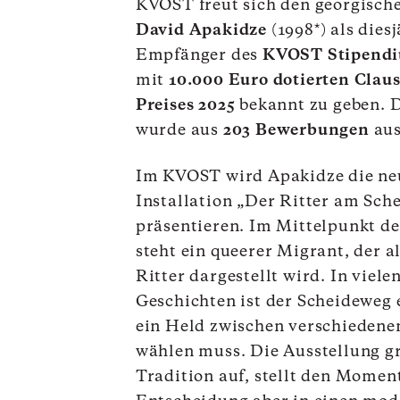
KVOST freut sich den georgisch
David Apakidze
(1998*) als dies
Empfänger des
KVOST Stipend
mit
10.000 Euro dotierten Clau
Preises 2025
bekannt zu geben. 
wurde aus
203 Bewerbungen
aus
Im KVOST wird Apakidze die ne
Installation „Der Ritter am Sch
präsentieren. Im Mittelpunkt d
steht ein queerer Migrant, der 
Ritter dargestellt wird. In viele
Geschichten ist der Scheideweg 
ein Held zwischen verschieden
wählen muss. Die Ausstellung gr
Tradition auf, stellt den Momen