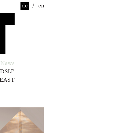
de
/
en
News
DSIJ!
EAST