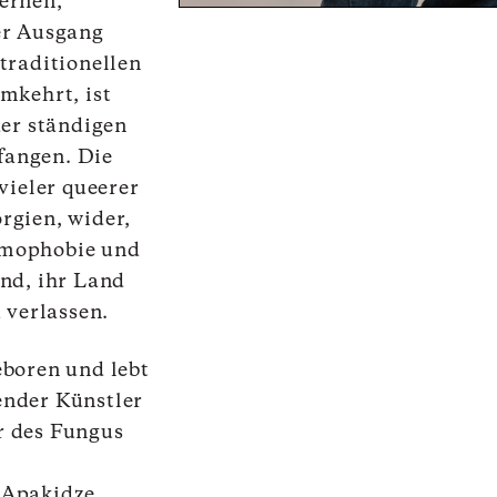
ernen,
er Ausgang
traditionellen
mkehrt, ist
der ständigen
angen. Die
vieler queerer
rgien, wider,
omophobie und
nd, ihr Land
 verlassen.
eboren und lebt
dender Künstler
r des Fungus
n
 Apakidze