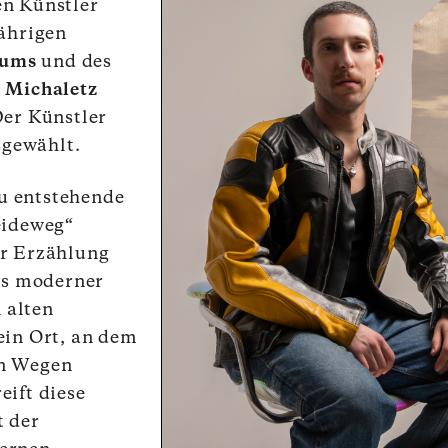
en Künstler
jährigen
iums
und des
s Michaletz
Der Künstler
gewählt.
u entstehende
eideweg“
er Erzählung
als moderner
n alten
ein Ort, an dem
en Wegen
eift diese
t der