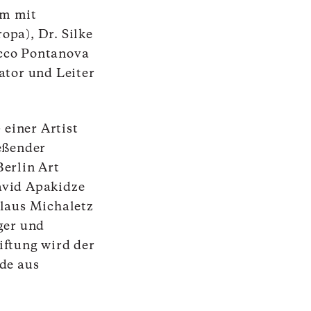
am mit
opa), Dr. Silke
cco Pontanova
ator und Leiter
einer Artist
eßender
erlin Art
avid Apakidze
laus Michaletz
ger und
iftung wird der
nde aus