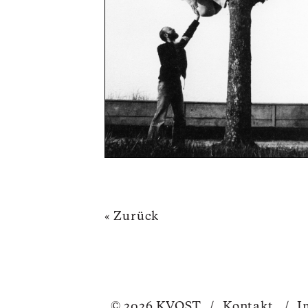
« Zurück
© 2026 KVOST
/
Kontakt
/
I