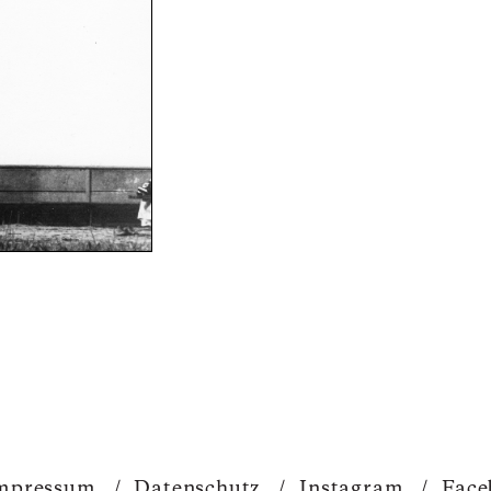
mpressum
/
Datenschutz
/
Instagram
/
Face