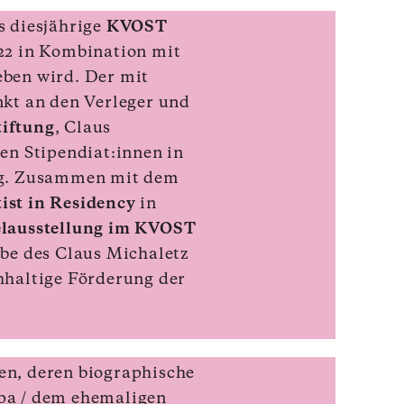
s diesjährige
KVOST
022 in Kombination mit
ben wird. Der mit
kt an den Verleger und
tiftung
, Claus
den Stipendiat:innen in
ung. Zusammen mit dem
ist in Residency
in
elausstellung im KVOST
abe des Claus Michaletz
hhaltige Förderung der
en, deren biographische
pa / dem ehemaligen