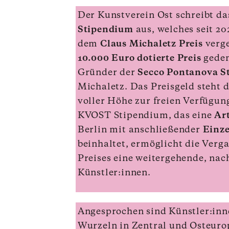
Der Kunstverein Ost schreibt da
Stipendium
aus, welches seit 2
dem
Claus Michaletz Preis
verge
10.000 Euro dotierte Preis
geden
Gründer der
Secco Pontanova S
Michaletz. Das Preisgeld steht 
voller Höhe zur freien Verfüg
KVOST Stipendium, das eine
Art
Berlin mit anschließender
Einz
beinhaltet, ermöglicht die Verg
Preises eine weitergehende, nac
Künstler:innen.
Angesprochen sind Künstler:inn
Wurzeln in Zentral und Osteuro