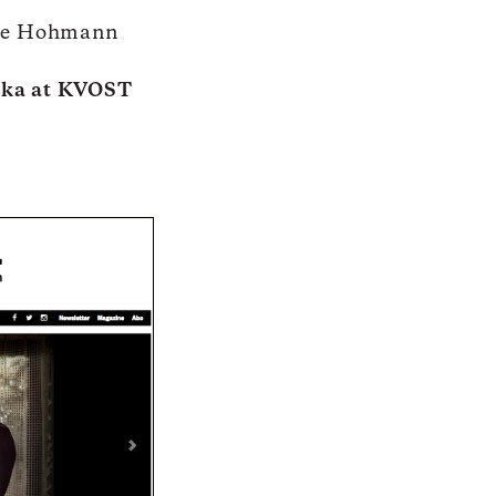
lke Hohmann
ska at KVOST